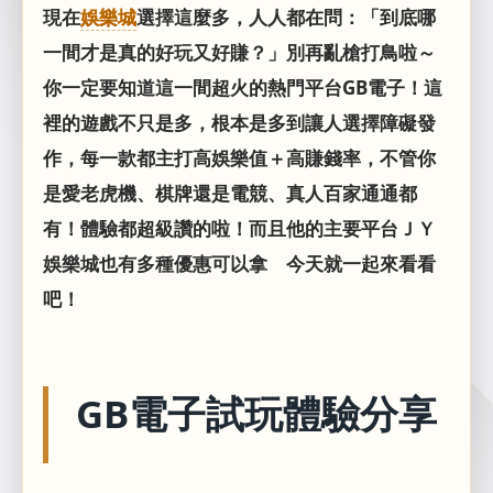
現在
娛樂城
選擇這麼多，人人都在問：「到底哪
一間才是真的好玩又好賺？」別再亂槍打鳥啦～
你一定要知道這一間超火的熱門平台GB電子！這
裡的遊戲不只是多，根本是多到讓人選擇障礙發
作，每一款都主打高娛樂值＋高賺錢率，不管你
是愛老虎機、棋牌還是電競、真人百家通通都
有！體驗都超級讚的啦！而且他的主要平台ＪＹ
娛樂城也有多種優惠可以拿 今天就一起來看看
吧！
GB電子試玩體驗分享