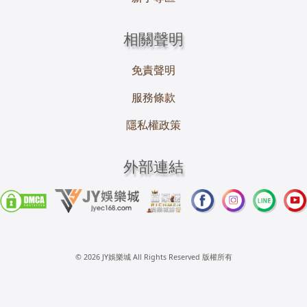
相關聲明
免責聲明
服務條款
隱私權政策
外部連結
© 2026 JY娛樂城 All Rights Reserved 版權所有