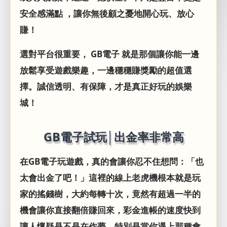
安全感滿點 ，讓你無後顧之憂地開心玩、放心
賺！
選對平台很重要， GB電子 就是那個讓你能一邊
放鬆享受遊戲樂趣，一邊穩穩賺獎勵的超值選
擇。誠信透明、有保障，才是真正好玩的娛樂
城！
GB電子試玩│出金率非常高
在GB電子玩遊戲，真的會讓你忍不住想問：「也
太會出金了吧！」這裡的線上老虎機根本就是玩
家的搖錢樹，大約每轉十次，竟然有超過一半的
機會讓你直接翻倍賺回來，彩金進帳的速度快到
讓人懷疑是不是在作夢。特別是當你遇上那種會