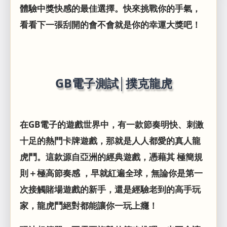
體驗中獎快感的最佳選擇。快來挑戰你的手氣，
看看下一張刮開的會不會就是你的幸運大獎吧！
GB電子測試│撲克龍虎
在GB電子的遊戲世界中，有一款節奏明快、刺激
十足的熱門卡牌遊戲，那就是人人都愛的真人龍
虎鬥。這款源自亞洲的經典遊戲，憑藉其 極簡規
則＋極高節奏感 ，早就紅遍全球，無論你是第一
次接觸賭場遊戲的新手，還是經驗老到的高手玩
家，龍虎鬥絕對都能讓你一玩上癮！