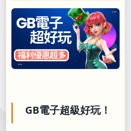
GB電子超級好玩！