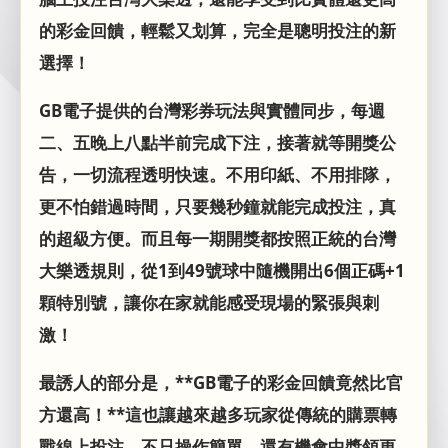
的彩金回饋，輕鬆又划算，完全是聰明投注的新
選擇！
GB電子提供的台灣彩券玩法與實體同步，每週
二、五晚上八點半前完成下注，接著就等開獎公
告，一切流程透明快速。不用印紙、不用排隊，
更不怕錯過時間，只要幾秒鐘就能完成投注，真
的超級方便。而且每一期開獎都按照正統的台灣
大樂透規則，從1到49號球中隨機開出6個正碼+1
顆特別號，讓你在家就能感受現場的緊張與刺
激！
最誘人的部分是，**GB電子的彩金回饋竟然比官
方還高！**這也讓越來越多玩家從傳統的購票轉
戰線上投注，不只操作簡單，還有機會中獎領更