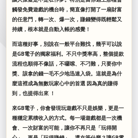
觸發免費遊戲的機台時，簡直像打開了一扇財富
的任意門，轉一次、爆一次，賺錢變得既輕鬆又
持續，根本就是自動入帳的感覺！
而這種好事，別說在一般平台難找，幾乎可以說
是GB電子的獨家福利。不只中獎率高，整個提款
流程也順得不像話，不囉嗦、不刁難，只要你中
獎、該拿的錢一毛不少地迅速入袋。這就是為什
麼這裡成為無數玩家心中的首選 因為真的賺得
到，也提得出來 ！
來GB電子，你會發現玩遊戲不只是娛樂，更是一
種穩定累積收入的方式。每一場遊戲都是一次機
會、一次財富的可能，讓你不再只是「玩得開
心」，更是「玩得賺錢」。還在等什麼？讓GB電