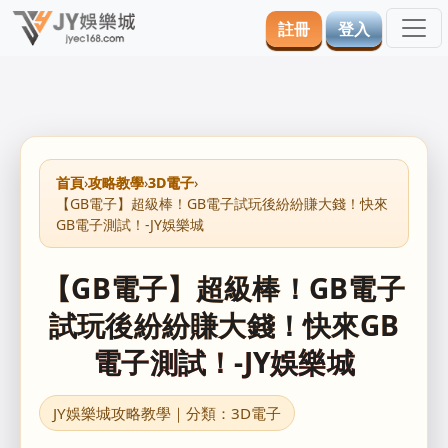
註冊
登入
首頁
›
攻略教學
›
3D電子
›
【GB電子】超級棒！GB電子試玩後紛紛賺大錢！快來
GB電子測試！-JY娛樂城
【GB電子】超級棒！GB電子
試玩後紛紛賺大錢！快來GB
電子測試！-JY娛樂城
JY娛樂城攻略教學｜分類：3D電子