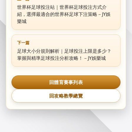
世界杯足球投注站｜世界杯足球投注方式介
紹，選擇最適合的世界杯足球下注策略－JY娛
樂城
下一篇
足球大小分規則解析｜足球投注上限是多少？
掌握與精準足球投注分析攻略！－JY娛樂城
回體育賽事列表
回攻略教學總覽