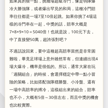
如果真的狠一點，挑幾場超級冷門，像是弱隊爆
冷大勝強隊，或者爆出罕見的和局，這種冷門賠
率往往都是一場7至10倍起跳。如果你挑了4場這
樣的冷門串在一起，中獎的話，賠率大概是
7×8×9×10＝5040倍！也就是說，100元下去，
中了直接變50萬，超誇張對吧？
不過話說回來，要中這種超高賠率當然是非常困
難啦，畢竟足球場上意外雖然常有，但連續出現4
場大爆冷，機率是很低的。所以，通常大家在玩
「過關組合」的時候，會選擇穩定中帶一點小冒
險的策略，比如搭配強隊穩勝盤、小冷盤、還有
一場中高賠率的搏冷，這樣組出來的組合，賠率
也不小，大概有5倍～30倍左右，而且中獎的機會
也比較實際。