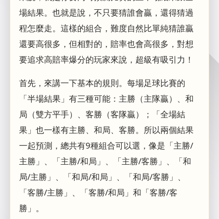
場結果。也就是說，不只要猜誰會贏，還得猜過
程怎麼走。這樣的組合，難度自然比單純猜誰贏
還要高很多，但相對的，賠率也會高很多，對想
要追求高賠率爆分的玩家來說，超級有吸引力！
首先，來講一下基本的規則。每場足球比賽的
「半場結果」有三種可能：主勝（主隊贏）、和
局（雙方平手）、客勝（客隊贏）；「全場結
果」也一樣有主勝、和局、客勝。所以兩個結果
一起預測，總共有9種組合可以選，像是「主勝/
主勝」、「主勝/和局」、「主勝/客勝」、「和
局/主勝」、「和局/和局」、「和局/客勝」、
「客勝/主勝」、「客勝/和局」和「客勝/客
勝」。