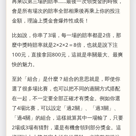
再乘以第三場的賠率……最後一次領獎金的時候，
會是所有場次的賠率全部相乘後再乘上你的投注
金額，理論上獎金會爆炸性成長！
比如說，你串了3場，每一場的賠率都是2倍，那
麼中獎時賠率就是2×2×2＝8倍，也就是說下注
100元，直接拿回800元，這就是串關最大、最爽
快的魅力。
至於「組合」是什麼？組合的意思就是，即使你
選了很多場比賽，也可以把不同的過關方式搭配
在一起，不一定要全部正確才有獎金。例如你選
了4場比賽，可以設定「過2關」、「過3關」、
「過4關」的組合，這樣就算其中一場輸了，只要
2場或3場有猜對，還是有機會領到部分獎金。這