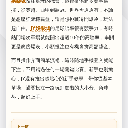
娛樂城
投注足球的機會！這裡提供超多賽事選
擇，從英超、西甲到歐冠、世界盃通通有，不論
是想壓強隊穩贏盤，還是想挑戰冷門爆冷，玩法
超自由。
JY娛樂城
的足球賠率很有競爭力，有時
熱門場次單場就能開出超過10倍的高賠率，串關
更是爽度爆表，小額投注也有機會拼高額獎金。
而且操作介面簡單流暢，隨時隨地手機登入就能
下注，不用錯過任何一場關鍵比賽。新手也別擔
心，JY還有推出超貼心的新手教學，帶你從基本
單場、過關投注一路玩到進階的大小分、角球
盤，超好上手。
上一篇