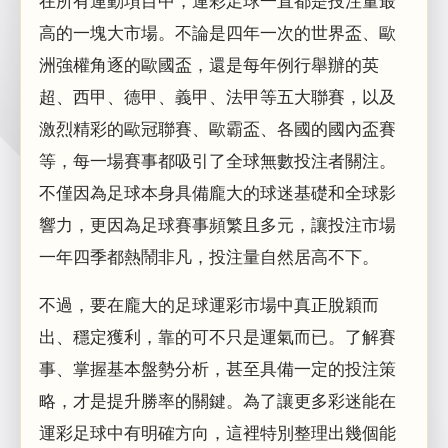
在所有運動項目中，運彩足球一直都是投注量最
高的一塊大市場。不論是四年一次的世界盃、歐
洲強權角逐的歐國盃，還是每年例行舉辦的英
超、西甲、德甲、義甲、法甲等五大聯賽，以及
激烈精彩的歐冠聯賽、歐霸盃、各國的國內盃賽
等，每一場賽事都吸引了全球無數投注者關注。
不僅因為足球本身具備龐大的球迷基礎和全球影
響力，更因為足球賽事頻繁且多元，讓投注市場
一年四季都熱鬧非凡，投注量自然居高不下。
不過，要在龐大的足球運彩市場中真正脫穎而
出、穩定獲利，靠的可不只是運氣而已。了解賽
事、掌握基本盤勢分析，甚至具備一定的投注策
略，才是提升勝率的關鍵。為了讓更多彩迷能在
運彩足球中有明確方向，這裡特別整理出幾個能