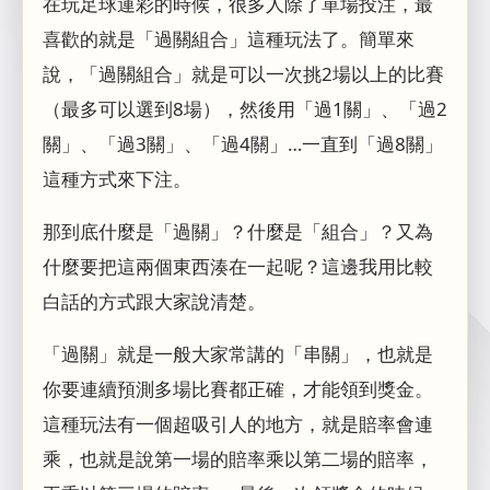
在玩足球運彩的時候，很多人除了單場投注，最
喜歡的就是「過關組合」這種玩法了。簡單來
說，「過關組合」就是可以一次挑2場以上的比賽
（最多可以選到8場），然後用「過1關」、「過2
關」、「過3關」、「過4關」…一直到「過8關」
這種方式來下注。
那到底什麼是「過關」？什麼是「組合」？又為
什麼要把這兩個東西湊在一起呢？這邊我用比較
白話的方式跟大家說清楚。
「過關」就是一般大家常講的「串關」，也就是
你要連續預測多場比賽都正確，才能領到獎金。
這種玩法有一個超吸引人的地方，就是賠率會連
乘，也就是說第一場的賠率乘以第二場的賠率，