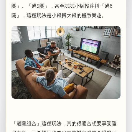
關」、「過5關」，甚至試試小額投注拼「過6
關」，這種玩法是小錢搏大錢的極致樂趣。
「過關組合」這種玩法，真的很適合想要享受運