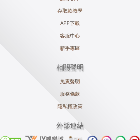
存取款教學
APP下載
客服中心
新手專區
相關聲明
免責聲明
服務條款
隱私權政策
外部連結