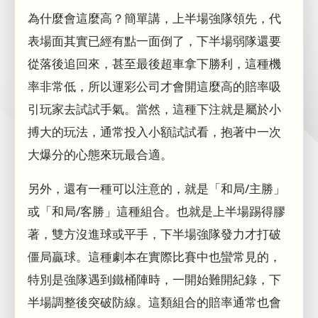
為什麼會這麼高？簡單講，上半場強隊領先，代
表場面其實已經有點一面倒了，下半場弱隊還要
從落後追回來，甚至最後超車拿下勝利，這種機
率非常低，所以運彩公司才會開這麼高的賠率吸
引玩家去試試手氣。當然，這種下注就是屬於小
搏大的玩法，通常投入小額試試看，抱著中一次
大爆分的心態來玩最合適。
另外，還有一種可以注意的，就是「和局/主勝」
或「和局/客勝」這種組合。也就是上半場踢得膠
著，雙方沒進球或平手，下半場強隊發力才打破
僵局贏球。這種劇本在實際比賽中也蠻常見的，
特別是強隊遇到鐵桶陣時，一開始難開紀錄，下
半場調整後突破防線。這類組合的賠率通常也會