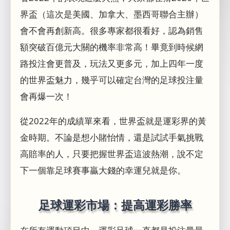
界盃（這次是美國、加拿大、墨西哥聯合主辦）
會不會再創新高。很多專家都很看好，認為銷售
額突破百億元大關的機率非常高！畢竟到時候網
路投注會更普及，玩法又更多元，加上四年一度
的世界盃魅力，幾乎可以確定台灣的足球投注量
會再爆一次！
從2022年的成績單來看，世界盃就是運彩界的黃
金時期。不論是想小賭怡情，還是試試手氣挑戰
高賠率的人，只要把握世界盃這波熱潮，說不定
下一個靠足球賽事贏大錢的幸運兒就是你。
足球運彩市場：提高運彩勝率